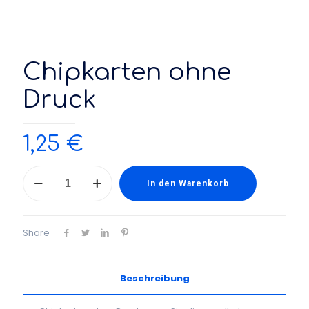
Chipkarten ohne
Druck
1,25
€
Chipkarten
ohne
In den Warenkorb
Druck
Menge
Share
Beschreibung